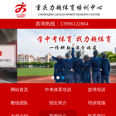
咨询热线：
13996122864
网站首页
中考体育培训
篮球培训
教练团队
招生简介
培训现场