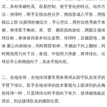
式，具有准确性高、容易控制、便于变化的特点。动作方
法：持球时，两手五指自然分开，拇指形成八字形，用指
根以上部 位握球的侧后方，手心空出，两肘自然弯曲于体
侧，将球置于胸前。肩、臂、腕部肌肉放松，两眼注视传
球目标，身体保持基本站位姿势。传球时，后腿蹬地，身
体 重心向前移动，同时两臂前伸，手腕由下向上翻转，同
时拇指用力向下压，食指、中指用力弹拨，将球传出。出
球后手心和拇指向下，其余手指向前。
二、击地传球，击地传球通常用来将球从防守队友张开的
手臂下传出。双手击地传球的技术要领与上面讲到的从胸
前传球一样，只是球传出时手指向下有力，使球碰地板反
弹后，到达接球队友的腰部位置。