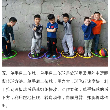
五、单手肩上传球，单手肩上传球是篮球重常用的中远距
离传球方法。单手肩上传球，用力大，球飞行速度快，利
于抢到篮板球后迅速组织快攻。动作要领：单手持球的后
下方，利用蹬地扭腰、转肩动作，向前甩臂、扣腕将球传
出。