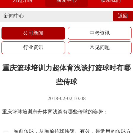
力超介绍
新闻中心
联系我们
新闻中心
返回
公司新闻
中考资讯
行业资讯
常见问题
重庆篮球培训力超体育浅谈打篮球时有哪
些传球
2018-02-02 10:08
重庆篮球培训东舟体育浅谈有哪些传球的姿势：
一、胸前传球，从胸前传球快速、有效，是常用的传球方