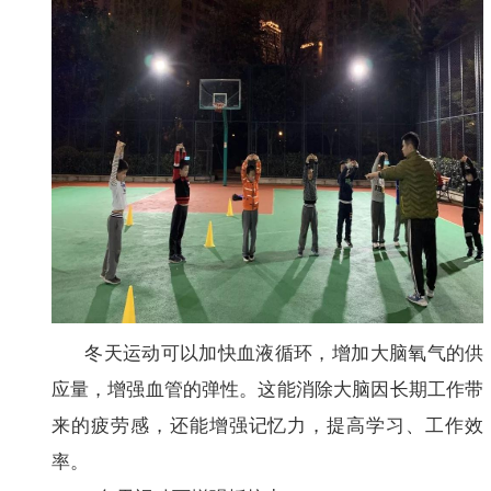
冬天运动可以加快血液循环，增加大脑氧气的供
应量，增强血管的弹性。这能消除大脑因长期工作带
来的疲劳感，还能增强记忆力，提高学习、工作效
率。