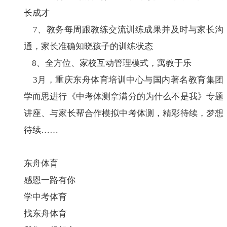
长成才
7、教务每周跟教练交流训练成果并及时与家长沟
通，家长准确知晓孩子的训练状态
8、全方位、家校互动管理模式，寓教于乐
3月，重庆东舟体育培训中心与国内著名教育集团
学而思进行《中考体测拿满分的为什么不是我》专题
讲座、与家长帮合作模拟中考体测，精彩待续，梦想
待续……
东舟体育
感恩一路有你
学中考体育
找东舟体育