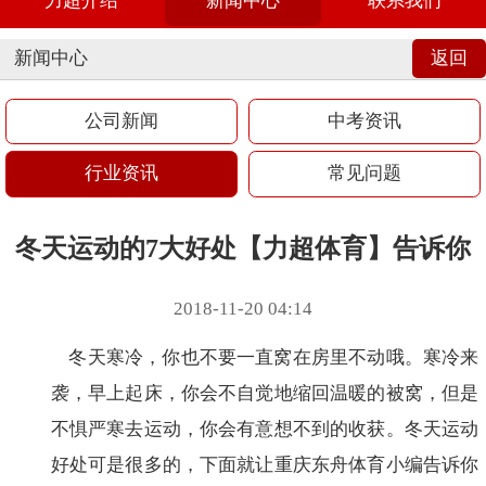
力超介绍
新闻中心
联系我们
新闻中心
返回
公司新闻
中考资讯
行业资讯
常见问题
冬天运动的7大好处【力超体育】告诉你
2018-11-20 04:14
冬天寒冷，你也不要一直窝在房里不动哦。寒冷来
袭，早上起床，你会不自觉地缩回温暖的被窝，但是
不惧严寒去运动，你会有意想不到的收获。冬天运动
好处可是很多的，下面就让重庆东舟体育小编告诉你