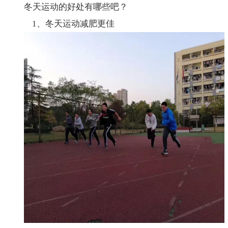
冬天运动的好处有哪些吧？
1、冬天运动减肥更佳