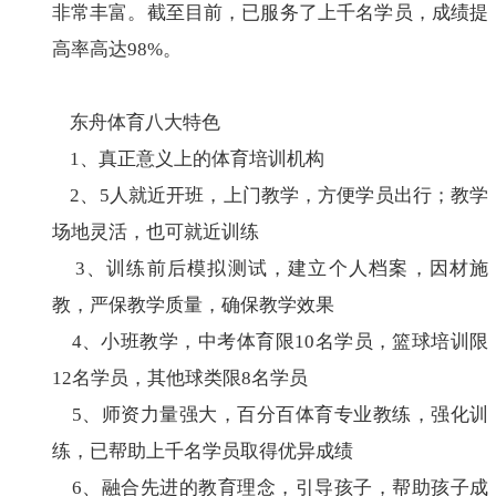
非常丰富。截至目前，已服务了上千名学员，成绩提
高率高达98%。
东舟体育八大特色
1、真正意义上的体育培训机构
2、5人就近开班，上门教学，方便学员出行；教学
场地灵活，也可就近训练
3、训练前后模拟测试，建立个人档案，因材施
教，严保教学质量，确保教学效果
4、小班教学，中考体育限10名学员，篮球培训限
12名学员，其他球类限8名学员
5、师资力量强大，百分百体育专业教练，强化训
练，已帮助上千名学员取得优异成绩
6、融合先进的教育理念，引导孩子，帮助孩子成