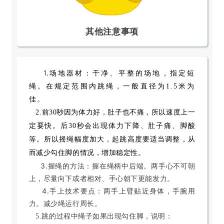
其他注意事项
1
.
场地器材：干净、平整的场地，指定短
绳。在规定范围内跳绳，一般直径为1.5米为
佳。
2.前
30秒因为体力好，肚子也不痛，所以速度上一
定要快。
后30秒会出现
体力下降、肚子痛、脚酸
等。所以摇绳幅度加大，起跳高度要适当调整，从
。
而减少勾住脚的
情况，增加稳定性
3.握绳的方法：握在绳柄中后端。两手心不可朝
上，尽量向下或者相对、手心朝下更能发力。
4.手上技术要点：两手上臂贴近身体，手腕用
力。减少绳运行周长。
5.跳的过程中绳子如果出现勾住脚，说明：