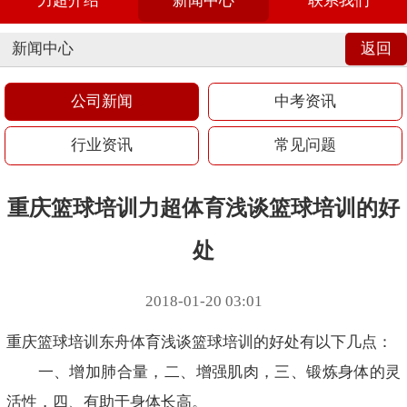
力超介绍
新闻中心
联系我们
新闻中心
返回
公司新闻
中考资讯
行业资讯
常见问题
重庆篮球培训力超体育浅谈篮球培训的好
处
2018-01-20 03:01
重庆篮球培训东舟体育浅谈篮球培训的好处有以下几点：
一、增加肺合量，二、增强肌肉，三、锻炼身体的灵
活性，四、有助于身体长高。