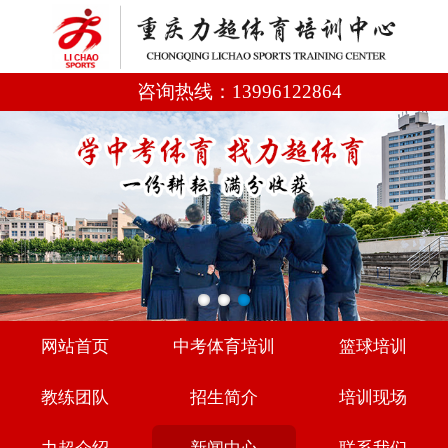
咨询热线：
13996122864
网站首页
中考体育培训
篮球培训
教练团队
招生简介
培训现场