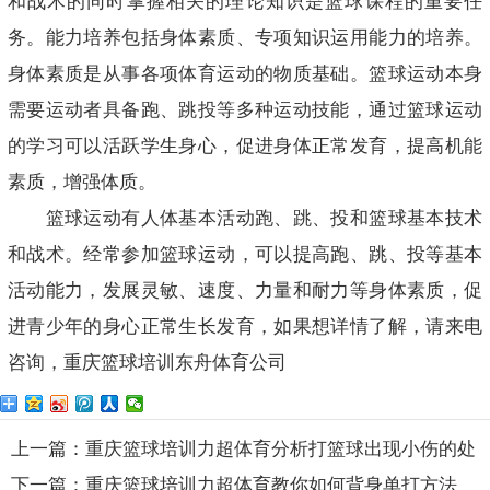
和战术的同时掌握相关的理论知识是篮球课程的重要任
务。能力培养包括身体素质、专项知识运用能力的培养。
身体素质是从事各项体育运动的物质基础。篮球运动本身
需要运动者具备跑、跳投等多种运动技能，通过篮球运动
的学习可以活跃学生身心，促进身体正常发育，提高机能
素质，增强体质。
篮球运动有人体基本活动跑、跳、投和篮球基本技术
和战术。经常参加篮球运动，可以提高跑、跳、投等基本
活动能力，发展灵敏、速度、力量和耐力等身体素质，促
进青少年的身心正常生长发育，如果想详情了解，请来电
咨询，重庆篮球培训东舟体育公司
上一篇：重庆篮球培训力超体育分析打篮球出现小伤的处
下一篇：重庆篮球培训力超体育教你如何背身单打方法