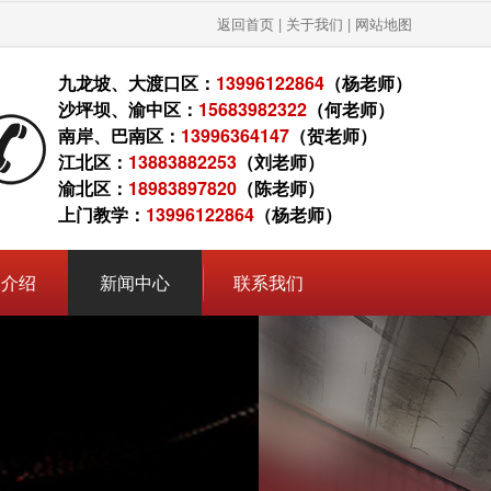
返回首页
|
关于我们
|
网站地图
九龙坡、大渡口区：
13996122864
（杨老师）
沙坪坝、渝中区：
15683982322
（何老师）
南岸、巴南区：
13996364147
（贺老师）
江北区：
13883882253
（刘老师）
渝北区：
18983897820
（陈老师）
上门教学：
13996122864
（杨老师）
超介绍
新闻中心
联系我们