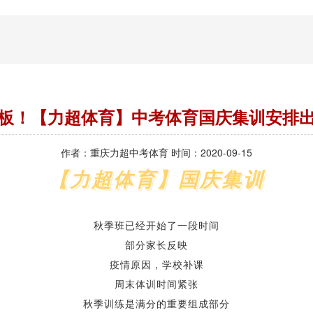
板！【力超体育】中考体育国庆集训安排
作者：重庆力超中考体育 时间：2020-09-15
【力超体育】国庆集训
秋季班已经开始了一段时间
部分家长反映
疫情原因，学校补课
周末体训时间紧张
秋季训练是满分的重要组成部分