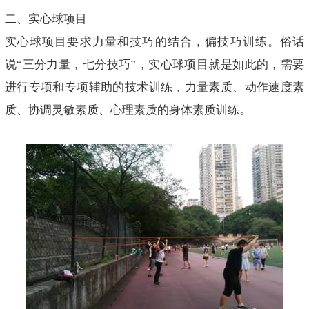
二、实心球项目
实心球项目要求力量和技巧的结合，偏技巧训练。俗话
说“三分力量，七分技巧”，实心球项目就是如此的，需要
进行专项和专项辅助的技术训练，力量素质、动作速度素
质、协调灵敏素质、心理素质的身体素质训练。