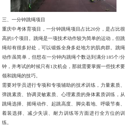
三、一分钟跳绳项目
重庆中考体育项目，一分钟跳绳项目占比20分，是占比很
高的1个项目。跳绳是一项技术动作较为简单的运动，但跳
绳却有很多好处，可以锻炼全身多处地方的肌肉群。跳绳
动作虽简单，但想在一分钟内跳绳个数达到满分185个/分
钟，并考试的时候只有1次机会，那就需要掌握一些技术要
领和跳绳的技巧。
需要对学员进行专项和专项辅助的技术训练，力量素质、
弹跳素质、协调灵敏素质、心理素质的身体素质训练，从
跳绳选择、摇绳动作、起跳高度、脚尖着地、呼吸节奏、
着装选择、减少失误、耐力训练等方面进行全方位的训
练。