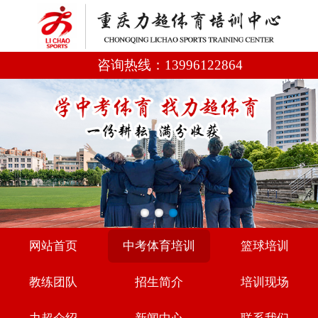
咨询热线：
13996122864
网站首页
中考体育培训
篮球培训
教练团队
招生简介
培训现场