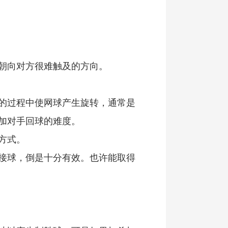
朝向对方很难触及的方向。
的过程中使网球产生旋转，通常是
加对手回球的难度。
方式。
接球，倒是十分有效。也许能取得