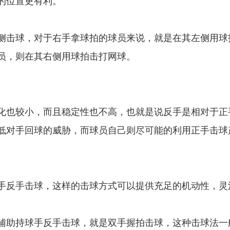
的位置更有利。
击球，对于右手拿球拍的球员来说，就是在其左侧用球
员，则在其右侧用球拍击打网球。
也较小，而且稳定性也不高，也就是说反手是相对于正
低对手回球的威胁，而球员自己则尽可能的利用正手击球
。
反手击球，这样的击球方式可以提供充足的机动性，灵
助持球手反手击球，就是双手握拍击球，这种击球法一