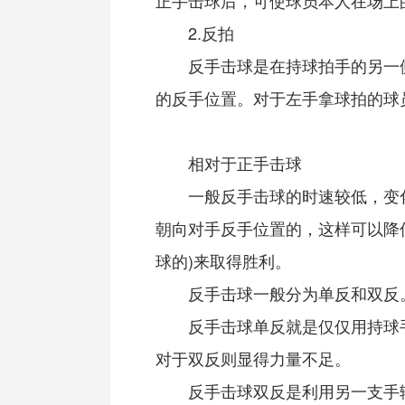
正手击球后，可使球员本人在场上
2.反拍
反手击球是在持球拍手的另一侧
的反手位置。对于左手拿球拍的球
相对于正手击球
一般反手击球的时速较低，变化
朝向对手反手位置的，这样可以降
球的)来取得胜利。
反手击球一般分为单反和双反
反手击球单反就是仅仅用持球手
对于双反则显得力量不足。
反手击球双反是利用另一支手辅