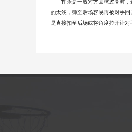
扣杀是一般对方回球过高时，这
的太浅，弹至后场容易再被对手回
是直接扣至后场或将角度拉开让对