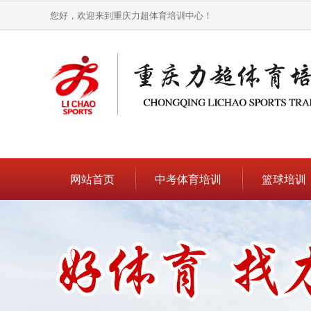
您好，欢迎来到重庆力超体育培训中心！
网站首页
中考体育培训
篮球培训