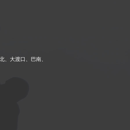
北、大渡口、巴南、