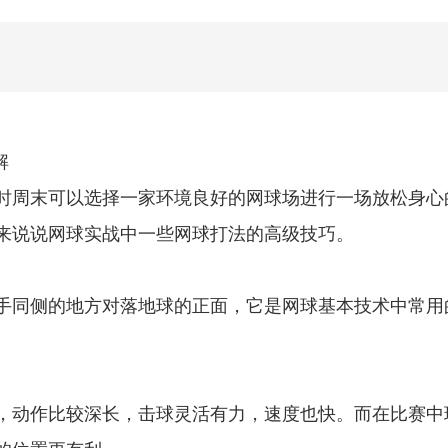
解
周末可以选择一家环境良好的网球场进行一场放松身心
来说说网球实战中一些网球打法的高级技巧。
同侧的地方对落地球的正面，它是网球基本技术中常用
动作比较深长，击球灵活有力，速度也快。而在比赛中