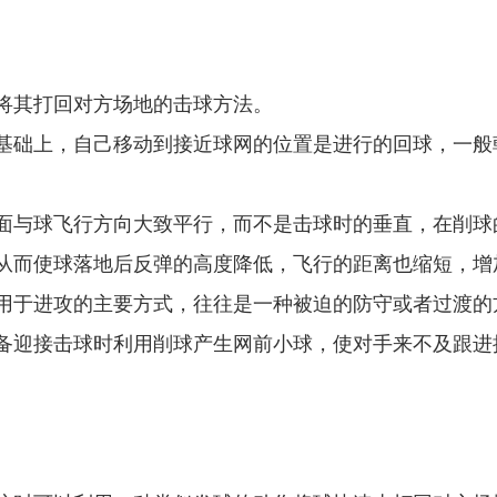
其打回对方场地的击球方法。
础上，自己移动到接近球网的位置是进行的回球，一般
与球飞行方向大致平行，而不是击球时的垂直，在削球
从而使球落地后反弹的高度降低，飞行的距离也缩短，增
于进攻的主要方式，往往是一种被迫的防守或者过渡的
迎接击球时利用削球产生网前小球，使对手来不及跟进