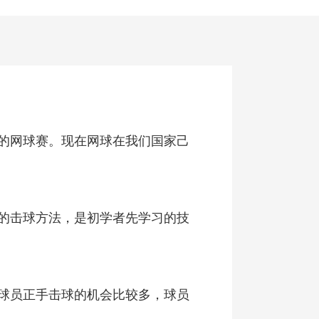
的网球赛。现在网球在我们国家己
的击球方法，是初学者先学习的技
球员正手击球的机会比较多，球员