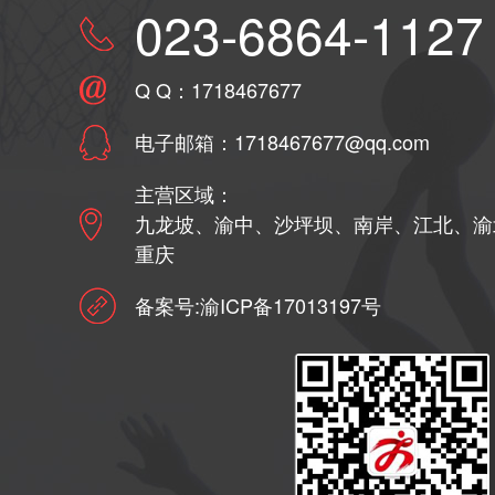
023-6864-1127
Q Q：1718467677
电子邮箱：1718467677@qq.com
主营区域：
九龙坡、渝中、沙坪坝、南岸、江北、渝
重庆
备案号:渝ICP备17013197号