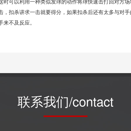
时可以利用一种类似发球的动作将球快速击打回对方场
击，扣杀讲求一击就要得分，如果扣杀后还有太多与对手
手来不及反应。
联系我们/contact