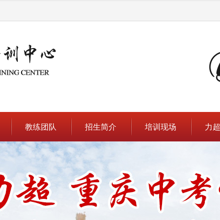
教练团队
招生简介
培训现场
力