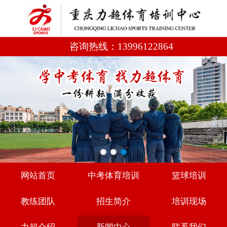
咨询热线：
13996122864
网站首页
中考体育培训
篮球培训
教练团队
招生简介
培训现场