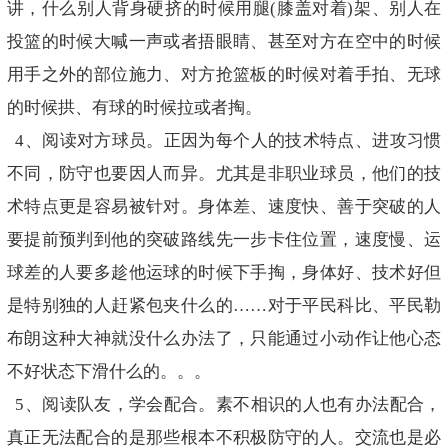
讲，什么别人背身硬挤的时候用腿(膝盖对着)架、别人在
投篮的时候大喊一声或者捂眼睛、甚至对方在空中的时候
用手之外的部位施力、对方抢篮板的时候对着手拍、无球
的时候拱、有球的时候拉或者掏。
4、阅读对方球员。正因为每个人的技术特点、进攻习惯
不同，防守也要因人而异。尤其是非职业球员，他们的技
术特点更是容易被针对。身体差、速度快、善于突破的人
要提前预判到他的突破路线先一步卡住位置，速度慢、运
球差的人要多趁他运球的时候下手掏，身体好、技术好但
是特别独的人赶紧包夹什么的……对于平民科比、平民勒
布朗这种大神就没什么办法了，只能通过小动作让他心态
不好状态下滑什么的。。。
5、阅读队友，学会配合。素不相识的人也有办法配合，
真正无法配合的是那些根本不积极防守的人。交流也是必